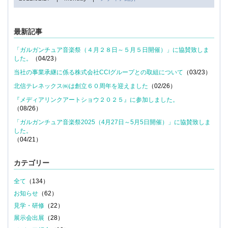
最新記事
「ガルガンチュア音楽祭（４月２８日～５月５日開催）」に協賛致しま
した。
（04/23）
当社の事業承継に係る株式会社CCIグループとの取組について
（03/23）
北信テレネックス㈱は創立６０周年を迎えました
（02/26）
『メディアリンクアートショウ２０２５』に参加しました。
（08/26）
「ガルガンチュア音楽祭2025（4月27日～5月5日開催）」に協賛致しま
した。
（04/21）
カテゴリー
全て
（134）
お知らせ
（62）
見学・研修
（22）
展示会出展
（28）