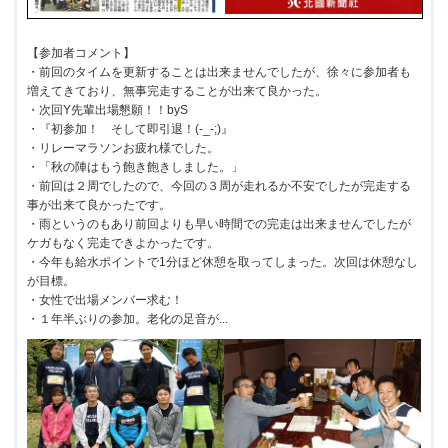
【参加者コメント】
・前回のタイムを更新することは出来ませんでしたが、徐々に参加者も
増えてきており、無事完走することが出来て良かった。
・次回Y先輩出場懇願！！byS
・『初参加！ そして即引退！(-_-;)』
・リレーマラソンお疲れ様でした。
・「秋の陣はもう飽き飽きしました。」
・前回は２周でしたので、今回の３周が走れるか不安でしたが完走する
事が出来て良かったです。
・雨というのもあり前回よりも早い時間での完走は出来ませんでしたが
ケガもなく完走できよかったです。
・今年も給水ポイントで1分ほど休憩を取ってしまった。次回は休憩なし
が目標。
・女性で出場メンバー求む！
・１年半ぶりの参加。老化の足音が...