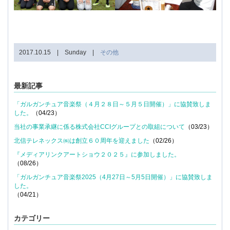
2017.10.15 | Sunday |
その他
最新記事
「ガルガンチュア音楽祭（４月２８日～５月５日開催）」に協賛致しま
した。
（04/23）
当社の事業承継に係る株式会社CCIグループとの取組について
（03/23）
北信テレネックス㈱は創立６０周年を迎えました
（02/26）
『メディアリンクアートショウ２０２５』に参加しました。
（08/26）
「ガルガンチュア音楽祭2025（4月27日～5月5日開催）」に協賛致しま
した。
（04/21）
カテゴリー