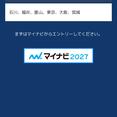
メッセージ
石川、福井、富山、東京、大阪、宮城
仕事を知る
数字で見る北信
まずはマイナビからエントリーしてください。
研修制度・福利厚生
募集要項
エントリー
オフィシャルサイト
会社案内
サービス・業務案内
最新情報・お知らせ