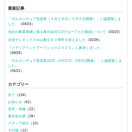
最新記事
「ガルガンチュア音楽祭（４月２８日～５月５日開催）」に協賛致しま
した。
（04/23）
当社の事業承継に係る株式会社CCIグループとの取組について
（03/23）
北信テレネックス㈱は創立６０周年を迎えました
（02/26）
『メディアリンクアートショウ２０２５』に参加しました。
（08/26）
「ガルガンチュア音楽祭2025（4月27日～5月5日開催）」に協賛致しま
した。
（04/21）
カテゴリー
全て
（134）
お知らせ
（62）
見学・研修
（22）
展示会出展
（28）
メディア紹介
（10）
その他
（12）